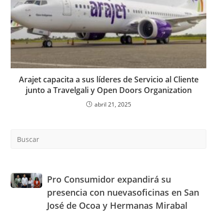
Arajet capacita a sus líderes de Servicio al Cliente
junto a Travelgali y Open Doors Organization
abril 21, 2025
Pre
Es
to
clo
the
Pro
Pro Consumidor expandirá su
sea
Consumidor
presencia con nuevasoficinas en San
pan
expandirá
José de Ocoa y Hermanas Mirabal
su