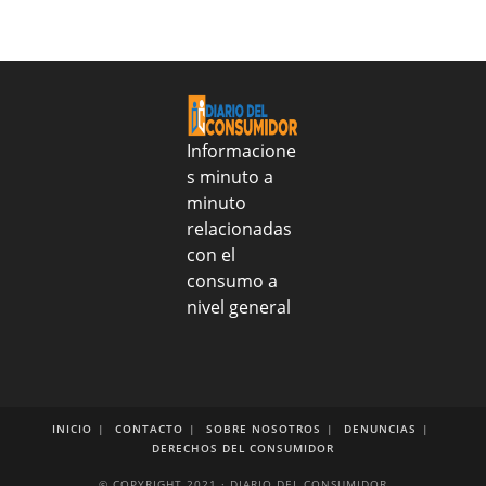
2026
realizo
entrega
alimentos
y
tratamientos
médicos
Informacione
al
s minuto a
CONAPE
minuto
para
fortalecer
relacionadas
salud
con el
y
consumo a
nutrición
nivel general
de
más
de
2
mil
adultos
INICIO
CONTACTO
SOBRE NOSOTROS
DENUNCIAS
DERECHOS DEL CONSUMIDOR
mayores
© COPYRIGHT 2021 · DIARIO DEL CONSUMIDOR