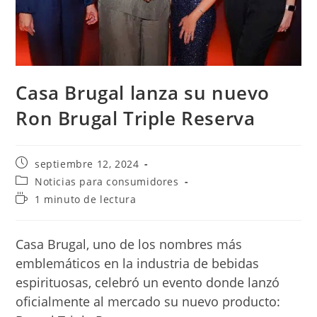
Casa Brugal lanza su nuevo
Ron Brugal Triple Reserva
Publicación
septiembre 12, 2024
de
Categoría
Noticias para consumidores
la
de
Tiempo
1 minuto de lectura
entrada:
la
de
entrada:
lectura:
Casa Brugal, uno de los nombres más
emblemáticos en la industria de bebidas
espirituosas, celebró un evento donde lanzó
oficialmente al mercado su nuevo producto: