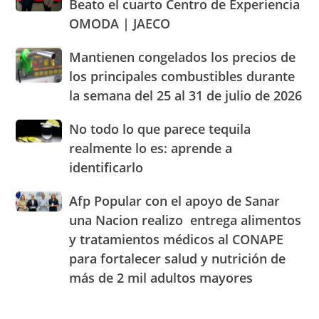
abastecimiento
Beato el cuarto Centro de Experiencia
junto
parámetros
de
OMODA | JAECO
a
legales
alimentos
Blady
de
Mantienen
Mantienen congelados los precios de
Beato
RD
congelados
el
los principales combustibles durante
los
cuarto
la semana del 25 al 31 de julio de 2026
precios
Centro
de
de
No
No todo lo que parece tequila
los
Experiencia
todo
principales
realmente lo es: aprende a
OMODA
lo
combustibles
|
identificarlo
que
durante
JAECO
parece
la
Afp
Afp Popular con el apoyo de Sanar
tequila
semana
Popular
realmente
una Nacion realizo entrega alimentos
del
con
lo
25
y tratamientos médicos al CONAPE
el
es:
al
para fortalecer salud y nutrición de
apoyo
aprende
31
de
a
más de 2 mil adultos mayores
de
Sanar
identificarlo
julio
una
de
Nacion