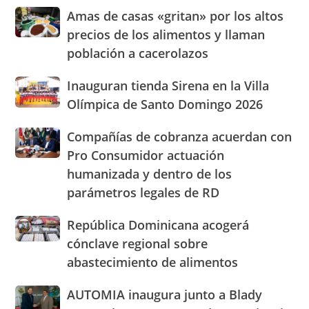
presencia
Amas
Amas de casas «gritan» por los altos
con
de
nuevasoficinas
precios de los alimentos y llaman
casas
en
población a cacerolazos
«gritan»
San
por
José
Inauguran
Inauguran tienda Sirena en la Villa
los
de
tienda
altos
Olímpica de Santo Domingo 2026
Ocoa
Sirena
precios
y
en
de
Hermanas
Compañías
Compañías de cobranza acuerdan con
la
los
Mirabal
de
Pro Consumidor actuación
Villa
alimentos
cobranza
Olímpica
humanizada y dentro de los
y
acuerdan
de
llaman
parámetros legales de RD
con
Santo
población
Pro
Domingo
a
Consumidor
República
República Dominicana acogerá
2026
cacerolazos
actuación
Dominicana
cónclave regional sobre
humanizada
acogerá
abastecimiento de alimentos
y
cónclave
dentro
regional
AUTOMIA
AUTOMIA inaugura junto a Blady
de
sobre
inaugura
los