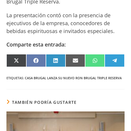
Brugal Triple Reserva.
La presentación contó con la presencia de
ejecutivos de la empresa, conocedores de
bebidas espirituosas e invitados especiales.
Comparte esta entrada:
COMPARTIR
COMPARTIR
COMPARTIR
COMPARTIR
COMPARTIR
COMPA
EN
EN
EN
EN
EN
EN
X
FACEBOOK
LINKEDIN
EMAIL
WHATSAPP
TELEG
(TWITTER)
ETIQUETAS
:
CASA BRUGAL LANZA SU NUEVO RON BRUGAL TRIPLE RESERVA
TAMBIÉN PODRÍA GUSTARTE