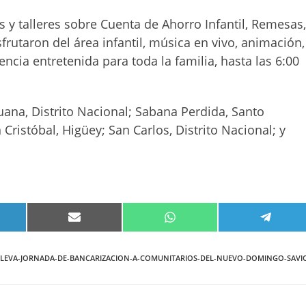
s y talleres sobre Cuenta de Ahorro Infantil, Remesas
frutaron del área infantil, música en vivo, animación,
iencia entretenida para toda la familia, hasta las 6:00
Juana, Distrito Nacional; Sabana Perdida, Santo
ristóbal, Higüey; San Carlos, Distrito Nacional; y
PARTIR
COMPARTIR
COMPARTIR
COMPA
EN
EN
EN
KEDIN
EMAIL
WHATSAPP
TELEG
-LLEVA-JORNADA-DE-BANCARIZACION-A-COMUNITARIOS-DEL-NUEVO-DOMINGO-SAVI