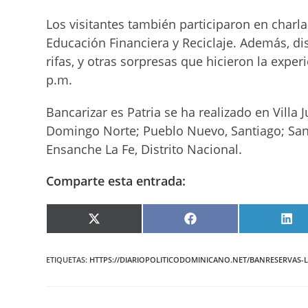
Los visitantes también participaron en charla
Educación Financiera y Reciclaje. Además, dis
rifas, y otras sorpresas que hicieron la exper
p.m.
Bancarizar es Patria se ha realizado en Villa 
Domingo Norte; Pueblo Nuevo, Santiago; San C
Ensanche La Fe, Distrito Nacional.
Comparte esta entrada:
COMPARTIR
COMPARTIR
COM
EN
EN
EN
X
FACEBOOK
LIN
(TWITTER)
ETIQUETAS
:
HTTPS://DIARIOPOLITICODOMINICANO.NET/BANRESERVAS