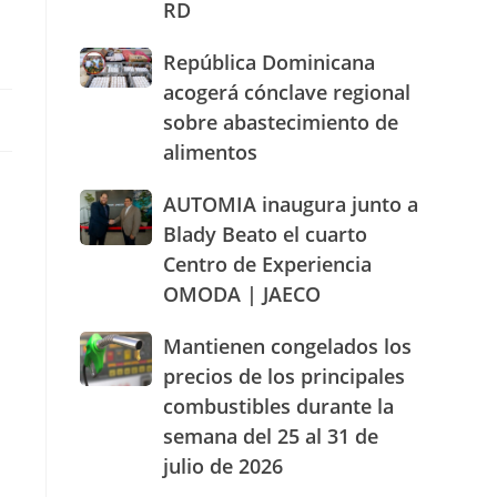
RD
actuación
humanizada
República
República Dominicana
y
Dominicana
dentro
acogerá cónclave regional
acogerá
de
sobre abastecimiento de
cónclave
los
alimentos
regional
parámetros
sobre
legales
abastecimiento
AUTOMIA
AUTOMIA inaugura junto a
de
de
inaugura
RD
Blady Beato el cuarto
alimentos
junto
Centro de Experiencia
a
OMODA | JAECO
Blady
Beato
el
Mantienen
Mantienen congelados los
cuarto
congelados
precios de los principales
Centro
los
combustibles durante la
de
precios
Experiencia
semana del 25 al 31 de
de
n
OMODA
los
julio de 2026
|
principales