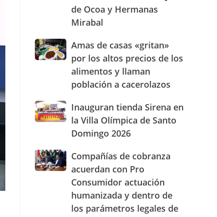
de Ocoa y Hermanas
presencia
con
Mirabal
nuevasoficinas
en
Amas
Amas de casas «gritan»
San
de
por los altos precios de los
José
casas
de
alimentos y llaman
«gritan»
Ocoa
población a cacerolazos
por
y
los
Hermanas
altos
Inauguran
Inauguran tienda Sirena en
Mirabal
precios
tienda
la Villa Olímpica de Santo
de
Sirena
Domingo 2026
los
en
alimentos
la
Compañías
Compañías de cobranza
y
Villa
de
llaman
Olímpica
acuerdan con Pro
cobranza
población
de
Consumidor actuación
acuerdan
a
Santo
humanizada y dentro de
con
cacerolazos
Domingo
Pro
2026
los parámetros legales de
Consumidor