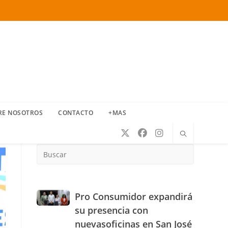
RE NOSOTROS
CONTACTO
+MAS
Press
Escape
to
close
the
Pro
Pro Consumidor expandirá
search
Consumidor
su presencia con
panel.
expandirá
nuevasoficinas en San José
su