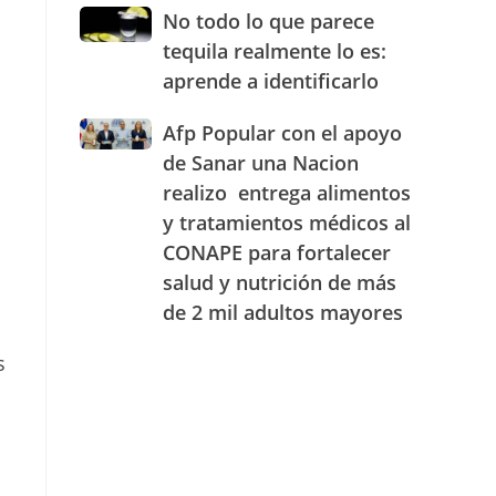
JAECO
combustibles
No
No todo lo que parece
durante
todo
tequila realmente lo es:
la
lo
semana
aprende a identificarlo
que
del
parece
25
Afp
Afp Popular con el apoyo
tequila
al
Popular
realmente
de Sanar una Nacion
31
con
lo
realizo entrega alimentos
de
el
es:
julio
y tratamientos médicos al
apoyo
aprende
de
de
a
CONAPE para fortalecer
2026
Sanar
identificarlo
salud y nutrición de más
una
de 2 mil adultos mayores
Nacion
realizo
s
entrega
alimentos
y
tratamientos
médicos
al