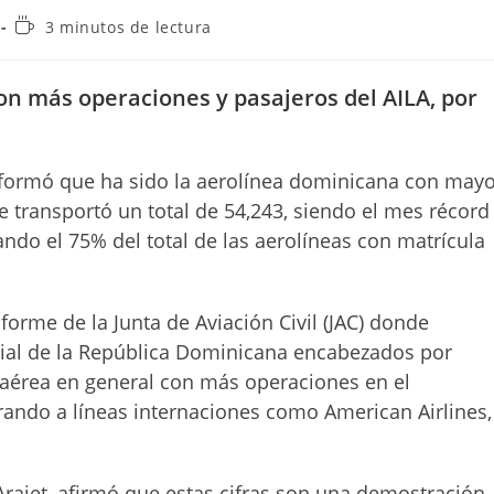
Tiempo
3 minutos de lectura
de
lectura:
on más operaciones y pasajeros del AILA, por
, informó que ha sido la aerolínea dominicana con may
 transportó un total de 54,243, siendo el mes récord
do el 75% del total de las aerolíneas con matrícula
nforme de la Junta de Aviación Civil (JAC) donde
rcial de la República Dominicana encabezados por
a aérea en general con más operaciones en el
rando a líneas internaciones como American Airlines,
ajet, afirmó que estas cifras son una demostración