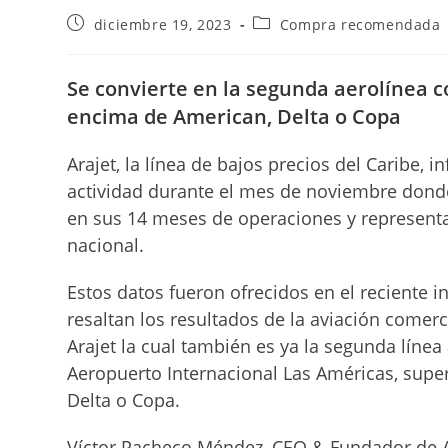
Publicación
Categoría
diciembre 19, 2023
Compra recomendada
de
de
la
la
entrada:
entrada:
Se convierte en la segunda aerolínea c
encima de American, Delta o Copa
Arajet, la línea de bajos precios del Caribe
actividad durante el mes de noviembre donde
en sus 14 meses de operaciones y representan
nacional.
Estos datos fueron ofrecidos en el reciente i
resaltan los resultados de la aviación come
Arajet la cual también es ya la segunda líne
Aeropuerto Internacional Las Américas, supe
Delta o Copa.
Víctor Pacheco Méndez, CEO & Fundador de Ar