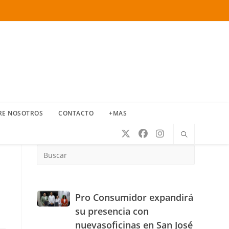
RE NOSOTROS
CONTACTO
+MAS
Press
Escape
to
close
the
Pro
Pro Consumidor expandirá
search
Consumidor
su presencia con
panel.
expandirá
nuevasoficinas en San José
su