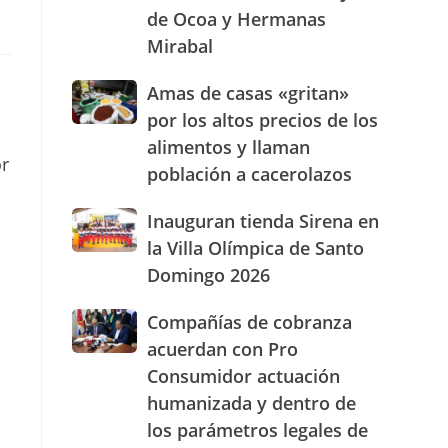
de Ocoa y Hermanas
presencia
con
Mirabal
nuevasoficinas
en
Amas
Amas de casas «gritan»
San
de
por los altos precios de los
José
casas
de
alimentos y llaman
«gritan»
or
Ocoa
población a cacerolazos
por
y
los
Hermanas
altos
Inauguran
Inauguran tienda Sirena en
Mirabal
precios
tienda
la Villa Olímpica de Santo
de
Sirena
Domingo 2026
los
en
alimentos
la
Compañías
Compañías de cobranza
y
Villa
de
llaman
Olímpica
acuerdan con Pro
cobranza
población
de
Consumidor actuación
acuerdan
a
Santo
humanizada y dentro de
con
cacerolazos
Domingo
Pro
2026
los parámetros legales de
Consumidor