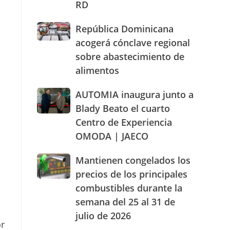
RD
actuación
humanizada
República
República Dominicana
y
Dominicana
dentro
acogerá cónclave regional
acogerá
de
sobre abastecimiento de
cónclave
los
alimentos
regional
parámetros
sobre
legales
abastecimiento
AUTOMIA
AUTOMIA inaugura junto a
de
de
inaugura
RD
Blady Beato el cuarto
alimentos
junto
Centro de Experiencia
a
OMODA | JAECO
Blady
Beato
el
Mantienen
Mantienen congelados los
cuarto
congelados
precios de los principales
Centro
los
combustibles durante la
de
precios
Experiencia
semana del 25 al 31 de
de
OMODA
los
julio de 2026
|
or
principales