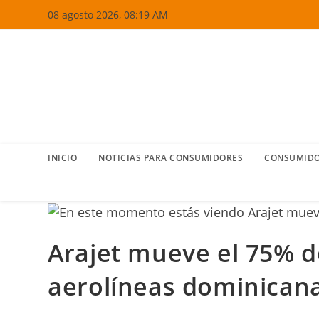
Ir
08 agosto 2026, 08:19 AM
al
contenido
INICIO
NOTICIAS PARA CONSUMIDORES
CONSUMIDO
Arajet mueve el 75% d
aerolíneas dominican