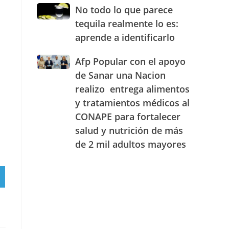
JAECO
combustibles
No
No todo lo que parece
durante
todo
tequila realmente lo es:
la
lo
semana
aprende a identificarlo
que
del
parece
25
Afp
Afp Popular con el apoyo
tequila
al
Popular
realmente
de Sanar una Nacion
31
con
lo
realizo entrega alimentos
de
el
es:
julio
y tratamientos médicos al
apoyo
aprende
de
de
a
CONAPE para fortalecer
2026
Sanar
identificarlo
salud y nutrición de más
una
de 2 mil adultos mayores
Nacion
realizo
entrega
alimentos
RTIR
y
RAM
tratamientos
médicos
al