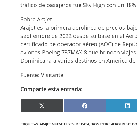
tráfico de pasajeros fue Sky High con un 18% 
Sobre Arajet
Arajet es la primera aerolínea de precios baj
septiembre de 2022 desde su base en el Aer
certificado de operador aéreo (AOC) de Repú
aviones Boeing 737MAX-8 que brindan viajes 
Dominicana a varios destinos en América del N
Fuente: Visitante
Comparte esta entrada:
COMPARTIR
COMPARTIR
COM
EN
EN
EN
X
FACEBOOK
LIN
(TWITTER)
ETIQUETAS
:
ARAJET MUEVE EL 75% DE PASAJEROS ENTRE AEROLINEAS D