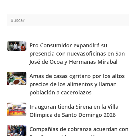
Pre
Es
to
clo
the
Pro
Pro Consumidor expandirá su
sea
Consumidor
presencia con nuevasoficinas en San
pan
expandirá
José de Ocoa y Hermanas Mirabal
su
presencia
Amas
Amas de casas «gritan» por los altos
con
de
nuevasoficinas
precios de los alimentos y llaman
casas
en
población a cacerolazos
«gritan»
San
por
José
Inauguran
Inauguran tienda Sirena en la Villa
los
de
tienda
altos
Olímpica de Santo Domingo 2026
Ocoa
Sirena
precios
y
en
de
Hermanas
Compañías
Compañías de cobranza acuerdan con
la
los
Mirabal
de