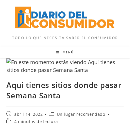
Ir
al
contenido
TODO LO QUE NECESITA SABER EL CONSUMIDOR
MENÚ
Aqui tienes sitios donde pasar
Semana Santa
Publicación
Categoría
abril 14, 2022
Un lugar recomendado
de
de
Tiempo
4 minutos de lectura
la
la
de