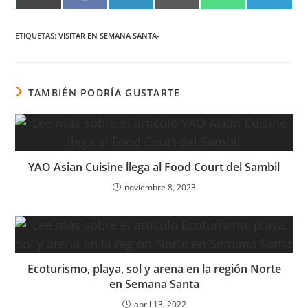
EN
EN
EN
EN
EN
EN
X
FACEBOOK
LINKEDIN
EMAIL
WHATSAPP
TELEG
(TWITTER)
ETIQUETAS
:
VISITAR EN SEMANA SANTA-
TAMBIÉN PODRÍA GUSTARTE
YAO Asian Cuisine llega al Food Court del Sambil
noviembre 8, 2023
Ecoturismo, playa, sol y arena en la región Norte
en Semana Santa
abril 13, 2022