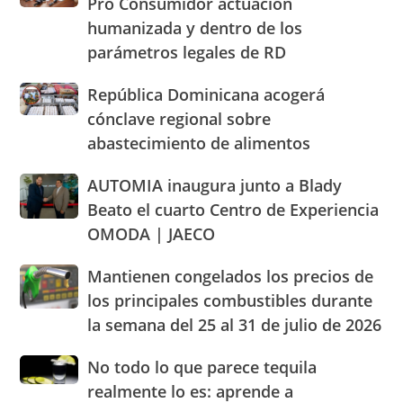
Pro Consumidor actuación
Villa
alimentos
cobranza
Olímpica
humanizada y dentro de los
y
acuerdan
de
llaman
parámetros legales de RD
con
Santo
población
Pro
Domingo
a
Consumidor
República
República Dominicana acogerá
2026
cacerolazos
actuación
Dominicana
cónclave regional sobre
humanizada
acogerá
abastecimiento de alimentos
y
cónclave
dentro
regional
AUTOMIA
AUTOMIA inaugura junto a Blady
de
sobre
inaugura
los
abastecimiento
Beato el cuarto Centro de Experiencia
junto
parámetros
de
OMODA | JAECO
a
legales
alimentos
Blady
de
Mantienen
Mantienen congelados los precios de
Beato
RD
congelados
el
los principales combustibles durante
los
cuarto
la semana del 25 al 31 de julio de 2026
precios
Centro
de
de
No
No todo lo que parece tequila
los
Experiencia
todo
principales
realmente lo es: aprende a
OMODA
lo