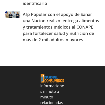
combustibles
|
identificarlo
que
durante
JAECO
parece
la
Afp
Afp Popular con el apoyo de Sanar
tequila
semana
Popular
realmente
una Nacion realizo entrega alimentos
del
con
lo
25
y tratamientos médicos al CONAPE
el
es:
al
para fortalecer salud y nutrición de
apoyo
aprende
31
de
a
más de 2 mil adultos mayores
de
Sanar
identificarlo
julio
una
de
Nacion
2026
realizo
entrega
alimentos
y
tratamientos
médicos
Informacione
al
s minuto a
CONAPE
minuto
para
fortalecer
relacionadas