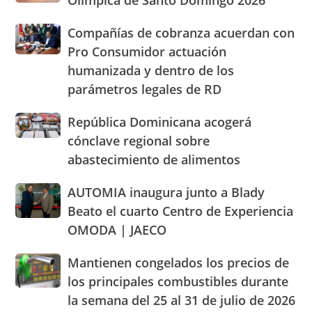
Olímpica de Santo Domingo 2026
Sirena
precios
y
en
de
Hermanas
Compañías
Compañías de cobranza acuerdan con
la
los
Mirabal
de
Pro Consumidor actuación
Villa
alimentos
cobranza
Olímpica
humanizada y dentro de los
y
acuerdan
de
llaman
parámetros legales de RD
con
Santo
población
Pro
Domingo
a
Consumidor
República
República Dominicana acogerá
2026
cacerolazos
actuación
Dominicana
cónclave regional sobre
humanizada
acogerá
abastecimiento de alimentos
y
cónclave
dentro
regional
AUTOMIA
AUTOMIA inaugura junto a Blady
de
sobre
inaugura
los
abastecimiento
Beato el cuarto Centro de Experiencia
junto
parámetros
de
OMODA | JAECO
a
legales
alimentos
Blady
de
Mantienen
Mantienen congelados los precios de
Beato
RD
congelados
el
los principales combustibles durante
los
cuarto
la semana del 25 al 31 de julio de 2026
precios
Centro