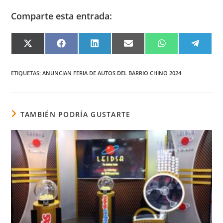
Comparte esta entrada:
COMPARTIR
COMPARTIR
COMPARTIR
COMPARTIR
COMPARTIR
COMPA
EN
EN
EN
EN
EN
EN
X
FACEBOOK
LINKEDIN
EMAIL
WHATSAPP
TELEG
(TWITTER)
ETIQUETAS
:
ANUNCIAN FERIA DE AUTOS DEL BARRIO CHINO 2024
TAMBIÉN PODRÍA GUSTARTE