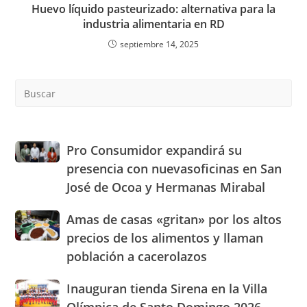
Huevo líquido pasteurizado: alternativa para la
industria alimentaria en RD
septiembre 14, 2025
Pre
Es
to
clo
the
Pro
Pro Consumidor expandirá su
sea
Consumidor
presencia con nuevasoficinas en San
pan
expandirá
José de Ocoa y Hermanas Mirabal
su
presencia
Amas
Amas de casas «gritan» por los altos
con
de
nuevasoficinas
precios de los alimentos y llaman
casas
en
población a cacerolazos
«gritan»
San
por
José
Inauguran
Inauguran tienda Sirena en la Villa
los
de
tienda
altos
Ocoa