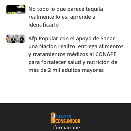
de
de
No
No todo lo que parece tequila
los
Experiencia
todo
principales
realmente lo es: aprende a
OMODA
lo
combustibles
|
identificarlo
que
durante
JAECO
parece
la
Afp
Afp Popular con el apoyo de Sanar
tequila
semana
Popular
realmente
una Nacion realizo entrega alimentos
del
con
lo
25
y tratamientos médicos al CONAPE
el
es:
al
para fortalecer salud y nutrición de
apoyo
aprende
31
de
a
más de 2 mil adultos mayores
de
Sanar
identificarlo
julio
una
de
Nacion
2026
realizo
entrega
alimentos
y
tratamientos
médicos
Informacione
al