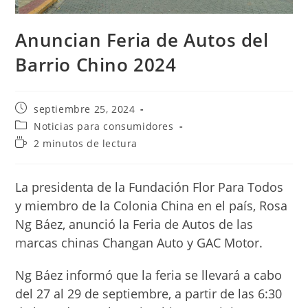
Anuncian Feria de Autos del
Barrio Chino 2024
Publicación
septiembre 25, 2024
de
Categoría
Noticias para consumidores
la
de
Tiempo
2 minutos de lectura
entrada:
la
de
entrada:
lectura:
La presidenta de la Fundación Flor Para Todos
y miembro de la Colonia China en el país, Rosa
Ng Báez, anunció la Feria de Autos de las
marcas chinas Changan Auto y GAC Motor.
Ng Báez informó que la feria se llevará a cabo
del 27 al 29 de septiembre, a partir de las 6:30