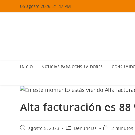
Ir
05 agosto 2026, 21:47 PM
al
contenido
INICIO
NOTICIAS PARA CONSUMIDORES
CONSUMIDO
Alta facturación es 8
Publicación
Categoría
Tiempo
agosto 5, 2023
Denuncias
2 minutos 
de
de
de