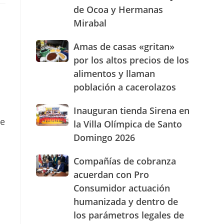
de Ocoa y Hermanas
presencia
con
Mirabal
nuevasoficinas
en
Amas
Amas de casas «gritan»
San
de
por los altos precios de los
José
casas
de
alimentos y llaman
«gritan»
Ocoa
población a cacerolazos
por
y
los
Hermanas
altos
Inauguran
Inauguran tienda Sirena en
Mirabal
precios
tienda
ue
la Villa Olímpica de Santo
de
Sirena
n
Domingo 2026
los
en
alimentos
la
Compañías
Compañías de cobranza
y
Villa
de
llaman
Olímpica
acuerdan con Pro
cobranza
población
de
Consumidor actuación
acuerdan
a
Santo
humanizada y dentro de
con
cacerolazos
Domingo
Pro
2026
los parámetros legales de
Consumidor