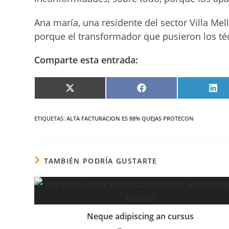
Ana maría, una residente del sector Villa Mella
porque el transformador que pusieron los té
Comparte esta entrada:
COMPARTIR
COMPARTIR
COM
EN
EN
EN
X
FACEBOOK
LIN
(TWITTER)
ETIQUETAS
:
ALTA FACTURACION ES 88% QUEJAS PROTECON
TAMBIÉN PODRÍA GUSTARTE
Neque adipiscing an cursus