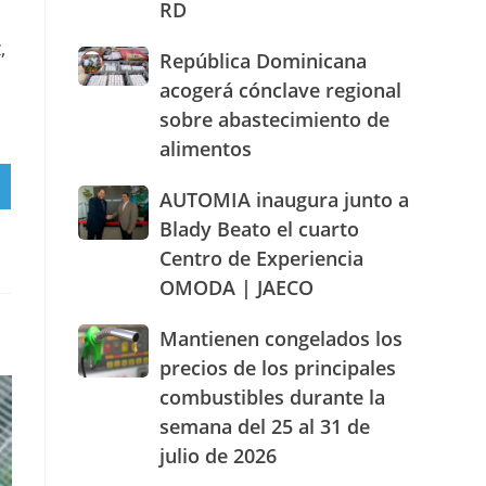
RD
actuación
humanizada
,
República
República Dominicana
y
Dominicana
dentro
acogerá cónclave regional
acogerá
de
sobre abastecimiento de
cónclave
los
alimentos
regional
parámetros
sobre
legales
RTIR
abastecimiento
AUTOMIA
AUTOMIA inaugura junto a
de
de
inaugura
RAM
RD
Blady Beato el cuarto
alimentos
junto
Centro de Experiencia
a
OMODA | JAECO
Blady
Beato
el
Mantienen
Mantienen congelados los
cuarto
congelados
precios de los principales
Centro
los
combustibles durante la
de
precios
Experiencia
semana del 25 al 31 de
de
OMODA
los
julio de 2026
|
principales