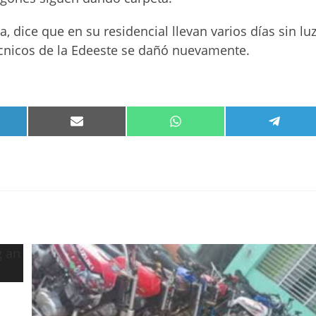
, dice que en su residencial llevan varios días sin luz
cnicos de la Edeeste se dañó nuevamente.
PARTIR
COMPARTIR
COMPARTIR
COMPA
EN
EN
EN
KEDIN
EMAIL
WHATSAPP
TELEG