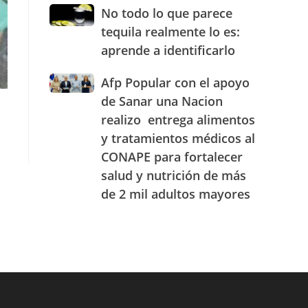
JAECO
combustibles
No
No todo lo que parece
durante
todo
tequila realmente lo es:
la
lo
semana
aprende a identificarlo
que
del
parece
25
Afp
Afp Popular con el apoyo
tequila
al
Popular
realmente
de Sanar una Nacion
31
con
lo
realizo entrega alimentos
de
el
es:
julio
y tratamientos médicos al
apoyo
aprende
de
de
a
CONAPE para fortalecer
2026
Sanar
identificarlo
salud y nutrición de más
una
de 2 mil adultos mayores
Nacion
realizo
entrega
alimentos
y
tratamientos
médicos
al