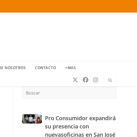
RE NOSOTROS
CONTACTO
+MAS
Press
Escape
to
close
the
Pro
Pro Consumidor expandirá
search
Consumidor
su presencia con
panel.
expandirá
nuevasoficinas en San José
su