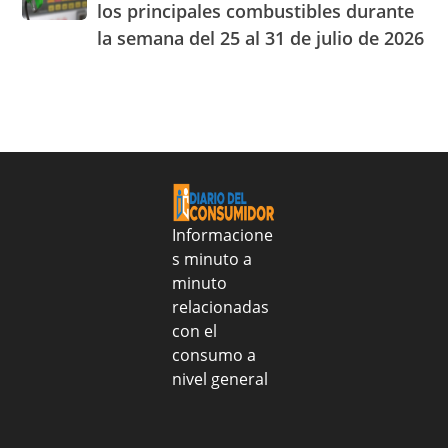
congelados
el
los principales combustibles durante
los
cuarto
la semana del 25 al 31 de julio de 2026
precios
Centro
de
de
los
Experiencia
principales
OMODA
combustibles
|
durante
JAECO
la
semana
del
25
Informacione
al
s minuto a
31
minuto
de
relacionadas
julio
con el
de
consumo a
2026
nivel general