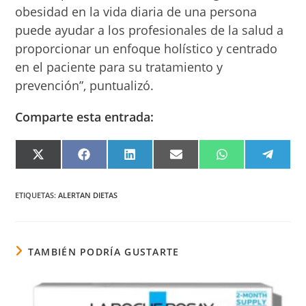
obesidad en la vida diaria de una persona
puede ayudar a los profesionales de la salud a
proporcionar un enfoque holístico y centrado
en el paciente para su tratamiento y
prevención”, puntualizó.
Comparte esta entrada:
COMPARTIR
COMPARTIR
COMPARTIR
COMPARTIR
COMPARTIR
COMPA
EN
EN
EN
EN
EN
EN
X
FACEBOOK
LINKEDIN
EMAIL
WHATSAPP
TELEG
(TWITTER)
ETIQUETAS
:
ALERTAN DIETAS
TAMBIÉN PODRÍA GUSTARTE