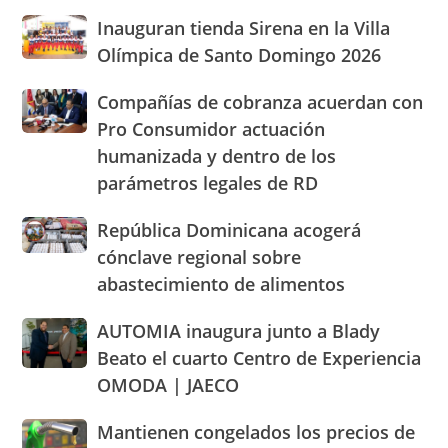
por
José
al
Inauguran
Inauguran tienda Sirena en la Villa
los
de
Dominican
tienda
altos
Olímpica de Santo Domingo 2026
Ocoa
Day
Sirena
precios
y
Parade
en
de
Hermanas
Compañías
Compañías de cobranza acuerdan con
la
los
Mirabal
de
Pro Consumidor actuación
Villa
alimentos
cobranza
Olímpica
humanizada y dentro de los
y
acuerdan
de
llaman
parámetros legales de RD
con
Santo
población
Pro
Domingo
a
Consumidor
República
República Dominicana acogerá
2026
cacerolazos
actuación
Dominicana
cónclave regional sobre
humanizada
acogerá
abastecimiento de alimentos
y
cónclave
dentro
regional
AUTOMIA
AUTOMIA inaugura junto a Blady
de
sobre
inaugura
los
abastecimiento
Beato el cuarto Centro de Experiencia
junto
parámetros
de
OMODA | JAECO
a
legales
alimentos
Blady
de
Mantienen
Mantienen congelados los precios de
Beato
RD