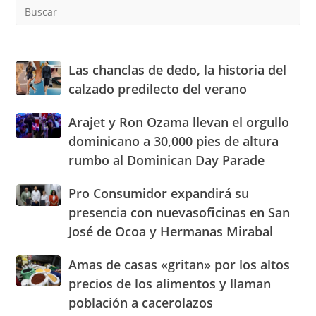
Pre
Es
to
clo
the
Las
Las chanclas de dedo, la historia del
sea
chanclas
calzado predilecto del verano
pan
de
dedo,
Arajet
Arajet y Ron Ozama llevan el orgullo
la
y
dominicano a 30,000 pies de altura
historia
Ron
del
rumbo al Dominican Day Parade
Ozama
calzado
llevan
predilecto
Pro
Pro Consumidor expandirá su
el
del
Consumidor
orgullo
presencia con nuevasoficinas en San
verano
expandirá
dominicano
José de Ocoa y Hermanas Mirabal
su
a
presencia
30,000
Amas
Amas de casas «gritan» por los altos
con
pies
de
nuevasoficinas
precios de los alimentos y llaman
de
casas
en
altura
población a cacerolazos
«gritan»
San
rumbo