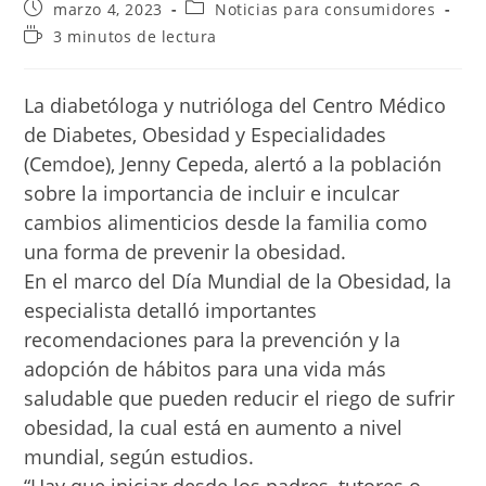
Publicación
Categoría
marzo 4, 2023
Noticias para consumidores
de
de
Tiempo
3 minutos de lectura
la
la
de
entrada:
entrada:
lectura:
La diabetóloga y nutrióloga del Centro Médico
de Diabetes, Obesidad y Especialidades
(Cemdoe), Jenny Cepeda, alertó a la población
sobre la importancia de incluir e inculcar
cambios alimenticios desde la familia como
una forma de prevenir la obesidad.
En el marco del Día Mundial de la Obesidad, la
especialista detalló importantes
recomendaciones para la prevención y la
adopción de hábitos para una vida más
saludable que pueden reducir el riego de sufrir
obesidad, la cual está en aumento a nivel
mundial, según estudios.