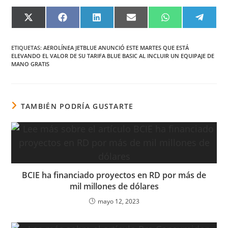
COMPARTIR
COMPARTIR
COMPARTIR
COMPARTIR
COMPARTIR
COMPA
EN
EN
EN
EN
EN
EN
X
FACEBOOK
LINKEDIN
EMAIL
WHATSAPP
TELEG
(TWITTER)
ETIQUETAS
:
AEROLÍNEA JETBLUE ANUNCIÓ ESTE MARTES QUE ESTÁ
ELEVANDO EL VALOR DE SU TARIFA BLUE BASIC AL INCLUIR UN EQUIPAJE DE
MANO GRATIS
TAMBIÉN PODRÍA GUSTARTE
BCIE ha financiado proyectos en RD por más de
mil millones de dólares
mayo 12, 2023