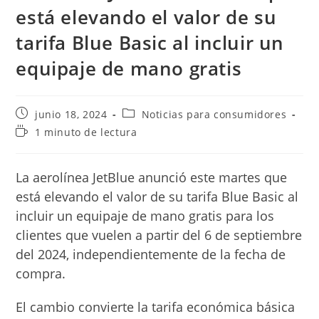
está elevando el valor de su
tarifa Blue Basic al incluir un
equipaje de mano gratis
Publicación
Categoría
junio 18, 2024
Noticias para consumidores
de
de
Tiempo
1 minuto de lectura
la
la
de
entrada:
entrada:
lectura:
La aerolínea JetBlue anunció este martes que
está elevando el valor de su tarifa Blue Basic al
incluir un equipaje de mano gratis para los
clientes que vuelen a partir del 6 de septiembre
del 2024, independientemente de la fecha de
compra.
El cambio convierte la tarifa económica básica