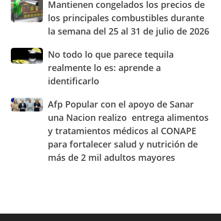
Mantienen
Mantienen congelados los precios de
Beato
RD
congelados
el
los principales combustibles durante
los
cuarto
la semana del 25 al 31 de julio de 2026
precios
Centro
de
de
No
No todo lo que parece tequila
los
Experiencia
todo
principales
realmente lo es: aprende a
OMODA
lo
combustibles
|
identificarlo
que
durante
JAECO
parece
la
Afp
Afp Popular con el apoyo de Sanar
tequila
semana
Popular
realmente
una Nacion realizo entrega alimentos
del
con
lo
25
y tratamientos médicos al CONAPE
el
es:
al
para fortalecer salud y nutrición de
apoyo
aprende
31
de
a
más de 2 mil adultos mayores
de
Sanar
identificarlo
julio
una
de
Nacion
2026
realizo
entrega
alimentos