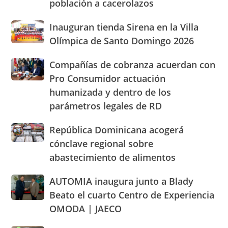
población a cacerolazos
«gritan»
San
por
José
Inauguran
Inauguran tienda Sirena en la Villa
los
de
tienda
altos
Olímpica de Santo Domingo 2026
Ocoa
Sirena
precios
y
en
de
Hermanas
Compañías
Compañías de cobranza acuerdan con
la
los
Mirabal
de
Pro Consumidor actuación
Villa
alimentos
cobranza
Olímpica
humanizada y dentro de los
y
acuerdan
de
llaman
parámetros legales de RD
con
Santo
población
Pro
Domingo
a
Consumidor
República
República Dominicana acogerá
2026
cacerolazos
actuación
Dominicana
cónclave regional sobre
humanizada
acogerá
abastecimiento de alimentos
y
cónclave
dentro
regional
AUTOMIA
AUTOMIA inaugura junto a Blady
de
sobre
inaugura
los
abastecimiento
Beato el cuarto Centro de Experiencia
junto
parámetros
de
OMODA | JAECO
a
legales
alimentos
Blady
de