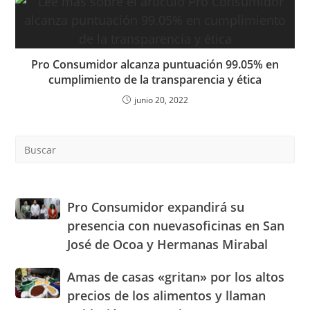
Pro Consumidor alcanza puntuación 99.05% en
cumplimiento de la transparencia y ética
junio 20, 2022
Pre
Es
to
clo
the
Pro
Pro Consumidor expandirá su
sea
Consumidor
presencia con nuevasoficinas en San
pan
expandirá
José de Ocoa y Hermanas Mirabal
su
presencia
Amas
Amas de casas «gritan» por los altos
con
de
nuevasoficinas
precios de los alimentos y llaman
casas
en