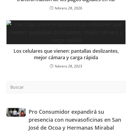
febrero 28, 2026
Los celulares que vienen: pantallas deslizantes,
mejor cámara y carga rápida
febrero 28, 2023
Pre
Es
to
clo
the
Pro
Pro Consumidor expandirá su
sea
Consumidor
presencia con nuevasoficinas en San
pan
expandirá
José de Ocoa y Hermanas Mirabal
su