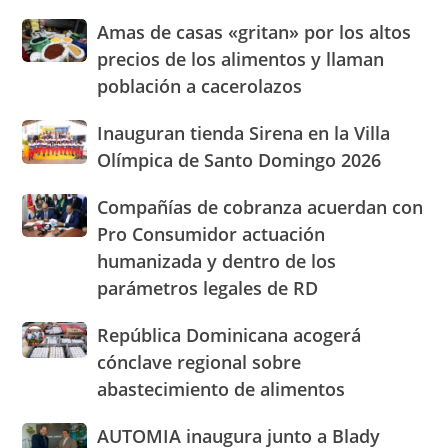
presencia
Amas
Amas de casas «gritan» por los altos
con
de
nuevasoficinas
precios de los alimentos y llaman
casas
en
población a cacerolazos
«gritan»
San
por
José
Inauguran
Inauguran tienda Sirena en la Villa
los
de
tienda
altos
Olímpica de Santo Domingo 2026
Ocoa
Sirena
precios
y
en
de
Hermanas
Compañías
Compañías de cobranza acuerdan con
la
los
Mirabal
de
Pro Consumidor actuación
Villa
alimentos
cobranza
Olímpica
humanizada y dentro de los
y
acuerdan
de
llaman
parámetros legales de RD
con
Santo
población
Pro
Domingo
a
Consumidor
República
República Dominicana acogerá
2026
cacerolazos
actuación
Dominicana
cónclave regional sobre
humanizada
acogerá
abastecimiento de alimentos
y
cónclave
dentro
regional
AUTOMIA
AUTOMIA inaugura junto a Blady
de
sobre