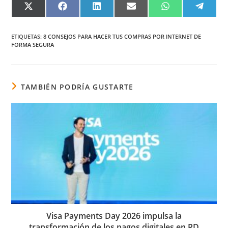
COMPARTIR
COMPARTIR
COMPARTIR
COMPARTIR
COMPARTIR
COMPA
EN
EN
EN
EN
EN
EN
X
FACEBOOK
LINKEDIN
EMAIL
WHATSAPP
TELEG
(TWITTER)
ETIQUETAS
:
8 CONSEJOS PARA HACER TUS COMPRAS POR INTERNET DE
FORMA SEGURA
TAMBIÉN PODRÍA GUSTARTE
Visa Payments Day 2026 impulsa la
transformación de los pagos digitales en RD