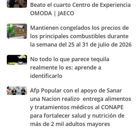
inaugura
los
abastecimiento
Beato el cuarto Centro de Experiencia
junto
parámetros
de
OMODA | JAECO
a
legales
alimentos
Blady
de
Mantienen
Mantienen congelados los precios de
Beato
RD
congelados
el
los principales combustibles durante
los
cuarto
la semana del 25 al 31 de julio de 2026
precios
Centro
de
de
No
No todo lo que parece tequila
los
Experiencia
todo
principales
realmente lo es: aprende a
OMODA
lo
combustibles
|
identificarlo
que
durante
JAECO
parece
la
Afp
Afp Popular con el apoyo de Sanar
tequila
semana
Popular
realmente
una Nacion realizo entrega alimentos
del
con
lo
25
y tratamientos médicos al CONAPE
el
es:
al
para fortalecer salud y nutrición de
apoyo
aprende
31
de
a
más de 2 mil adultos mayores
de
Sanar
identificarlo
julio
una
de